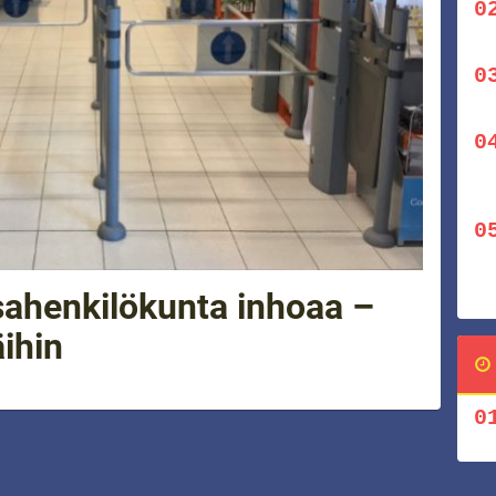
ssahenkilökunta inhoaa –
äihin