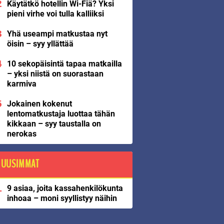
Käytätkö hotellin Wi-Fiä? Yksi
pieni virhe voi tulla kalliiksi
Yhä useampi matkustaa nyt
öisin – syy yllättää
10 sekopäisintä tapaa matkailla
– yksi niistä on suorastaan
karmiva
Jokainen kokenut
lentomatkustaja luottaa tähän
kikkaan – syy taustalla on
nerokas
UUSIMMAT
9 asiaa, joita kassahenkilökunta
inhoaa – moni syyllistyy näihin