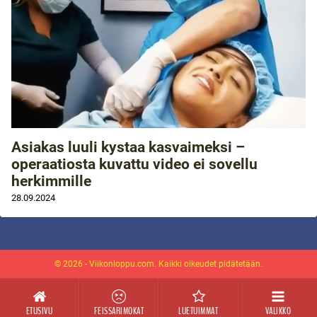
Asiakas luuli kystaa kasvaimeksi –
operaatiosta kuvattu video ei sovellu
herkimmille
28.09.2024
© 2026 - Viikonloppu.com. Kaikki oikeudet pidätetään.
ETUSIVU
FEISSARIMOKAT
LUETUIMMAT
VALIKKO