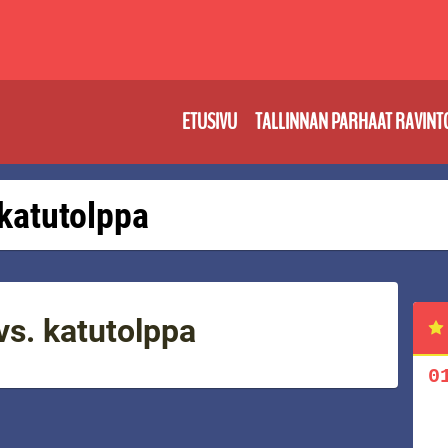
ETUSIVU
TALLINNAN PARHAAT RAVINT
 katutolppa
vs. katutolppa