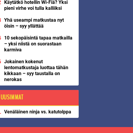
Käytätkö hotellin Wi-Fiä? Yksi
pieni virhe voi tulla kalliiksi
Yhä useampi matkustaa nyt
öisin – syy yllättää
10 sekopäisintä tapaa matkailla
– yksi niistä on suorastaan
karmiva
Jokainen kokenut
lentomatkustaja luottaa tähän
kikkaan – syy taustalla on
nerokas
UUSIMMAT
Venäläinen ninja vs. katutolppa