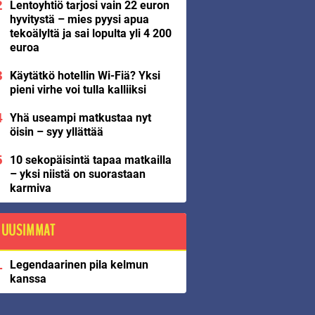
Lentoyhtiö tarjosi vain 22 euron
hyvitystä – mies pyysi apua
tekoälyltä ja sai lopulta yli 4 200
euroa
Käytätkö hotellin Wi-Fiä? Yksi
pieni virhe voi tulla kalliiksi
Yhä useampi matkustaa nyt
öisin – syy yllättää
10 sekopäisintä tapaa matkailla
– yksi niistä on suorastaan
karmiva
UUSIMMAT
Legendaarinen pila kelmun
kanssa