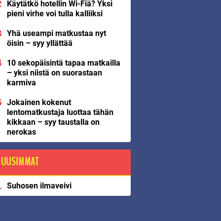
Käytätkö hotellin Wi-Fiä? Yksi
pieni virhe voi tulla kalliiksi
Yhä useampi matkustaa nyt
öisin – syy yllättää
10 sekopäisintä tapaa matkailla
– yksi niistä on suorastaan
karmiva
Jokainen kokenut
lentomatkustaja luottaa tähän
kikkaan – syy taustalla on
nerokas
UUSIMMAT
Suhosen ilmaveivi