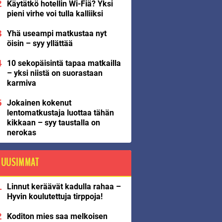
Käytätkö hotellin Wi-Fiä? Yksi
pieni virhe voi tulla kalliiksi
Yhä useampi matkustaa nyt
öisin – syy yllättää
10 sekopäisintä tapaa matkailla
– yksi niistä on suorastaan
karmiva
Jokainen kokenut
lentomatkustaja luottaa tähän
kikkaan – syy taustalla on
nerokas
UUSIMMAT
Linnut keräävät kadulla rahaa –
Hyvin koulutettuja tirppoja!
Koditon mies saa melkoisen