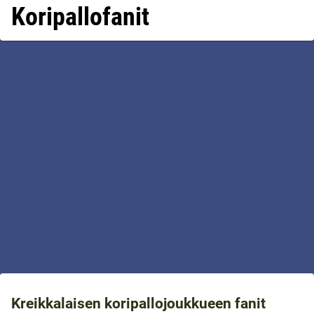
Koripallofanit
Kreikkalaisen koripallojoukkueen fanit