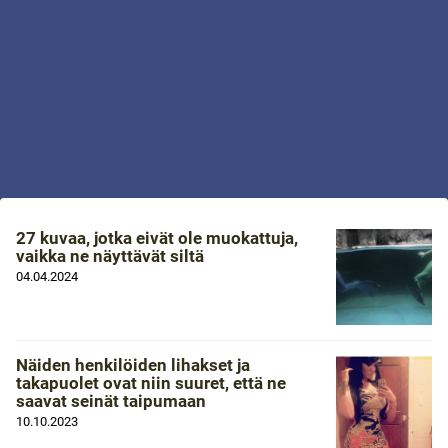
27 kuvaa, jotka eivät ole muokattuja,
vaikka ne näyttävät siltä
04.04.2024
Näiden henkilöiden lihakset ja
takapuolet ovat niin suuret, että ne
saavat seinät taipumaan
10.10.2023