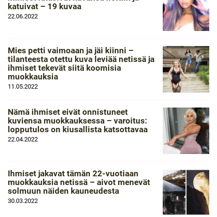
katuivat – 19 kuvaa
22.06.2022
Mies petti vaimoaan ja jäi kiinni –
tilanteesta otettu kuva leviää netissä ja
ihmiset tekevät siitä koomisia
muokkauksia
11.05.2022
Nämä ihmiset eivät onnistuneet
kuviensa muokkauksessa – varoitus:
lopputulos on kiusallista katsottavaa
22.04.2022
Ihmiset jakavat tämän 22-vuotiaan
muokkauksia netissä – aivot menevät
solmuun näiden kauneudesta
30.03.2022