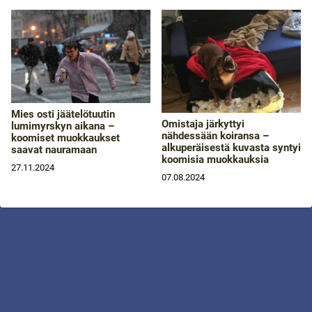
Mies osti jäätelötuutin
Omistaja järkyttyi
lumimyrskyn aikana –
nähdessään koiransa –
koomiset muokkaukset
alkuperäisestä kuvasta syntyi
saavat nauramaan
koomisia muokkauksia
27.11.2024
07.08.2024