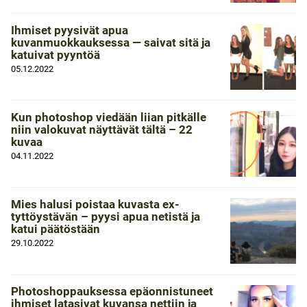
Ihmiset pyysivät apua
kuvanmuokkauksessa — saivat sitä ja
katuivat pyyntöä
05.12.2022
Kun photoshop viedään liian pitkälle
niin valokuvat näyttävät tältä – 22
kuvaa
04.11.2022
Mies halusi poistaa kuvasta ex-
tyttöystävän – pyysi apua netistä ja
katui päätöstään
29.10.2022
Photoshoppauksessa epäonnistuneet
ihmiset latasivat kuvansa nettiin ja