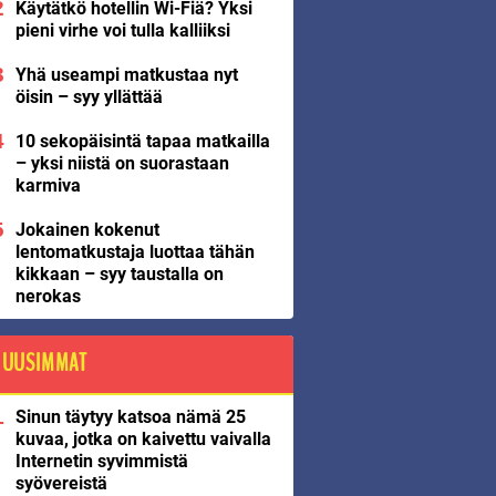
Käytätkö hotellin Wi-Fiä? Yksi
pieni virhe voi tulla kalliiksi
Yhä useampi matkustaa nyt
öisin – syy yllättää
10 sekopäisintä tapaa matkailla
– yksi niistä on suorastaan
karmiva
Jokainen kokenut
lentomatkustaja luottaa tähän
kikkaan – syy taustalla on
nerokas
UUSIMMAT
Sinun täytyy katsoa nämä 25
kuvaa, jotka on kaivettu vaivalla
Internetin syvimmistä
syövereistä