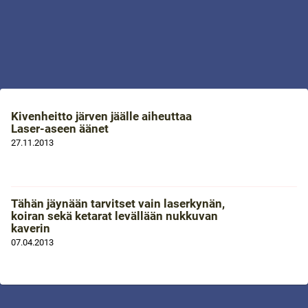
Kivenheitto järven jäälle aiheuttaa
Laser-aseen äänet
27.11.2013
Tähän jäynään tarvitset vain laserkynän,
koiran sekä ketarat levällään nukkuvan
kaverin
07.04.2013