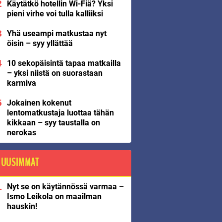
Käytätkö hotellin Wi-Fiä? Yksi
pieni virhe voi tulla kalliiksi
Yhä useampi matkustaa nyt
öisin – syy yllättää
10 sekopäisintä tapaa matkailla
– yksi niistä on suorastaan
karmiva
Jokainen kokenut
lentomatkustaja luottaa tähän
kikkaan – syy taustalla on
nerokas
UUSIMMAT
Nyt se on käytännössä varmaa –
Ismo Leikola on maailman
hauskin!