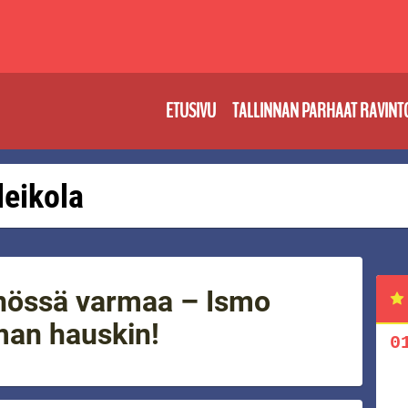
ETUSIVU
TALLINNAN PARHAAT RAVINT
 leikola
nnössä varmaa – Ismo
man hauskin!