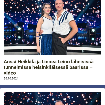
Anssi Heikkilä ja Linnea Leino läheisissä
tunnelmissa helsinkiläisessä baarissa –
video
26.10.2024