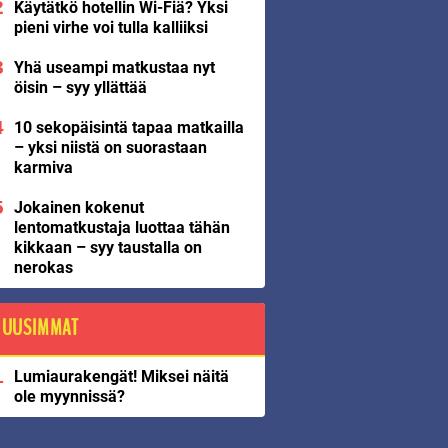
Käytätkö hotellin Wi-Fiä? Yksi
pieni virhe voi tulla kalliiksi
Yhä useampi matkustaa nyt
öisin – syy yllättää
10 sekopäisintä tapaa matkailla
– yksi niistä on suorastaan
karmiva
Jokainen kokenut
lentomatkustaja luottaa tähän
kikkaan – syy taustalla on
nerokas
UUSIMMAT
Lumiaurakengät! Miksei näitä
ole myynnissä?