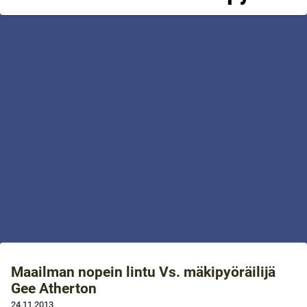
Maailman nopein lintu Vs. mäkipyöräilijä
Gee Atherton
24.11.2013