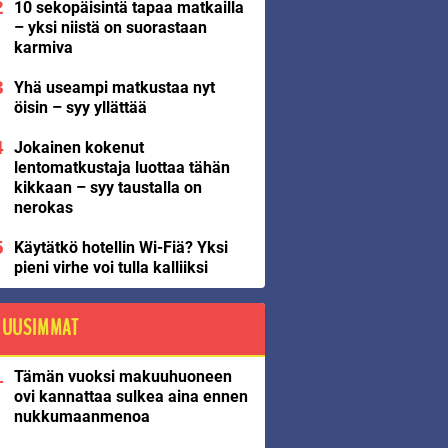
10 sekopäisintä tapaa matkailla
– yksi niistä on suorastaan
karmiva
Yhä useampi matkustaa nyt
öisin – syy yllättää
Jokainen kokenut
lentomatkustaja luottaa tähän
kikkaan – syy taustalla on
nerokas
Käytätkö hotellin Wi-Fiä? Yksi
pieni virhe voi tulla kalliiksi
UUSIMMAT
Tämän vuoksi makuuhuoneen
ovi kannattaa sulkea aina ennen
nukkumaanmenoa