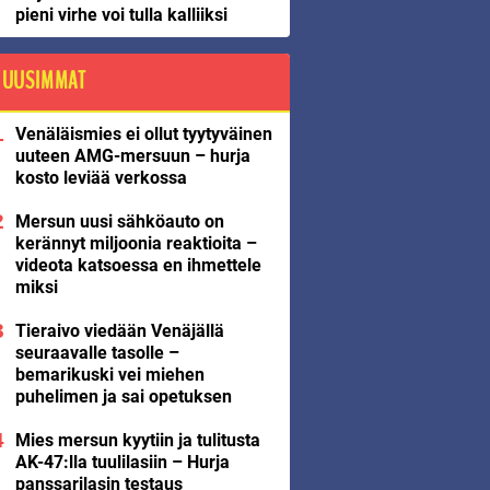
pieni virhe voi tulla kalliiksi
UUSIMMAT
Venäläismies ei ollut tyytyväinen
uuteen AMG-mersuun – hurja
kosto leviää verkossa
Mersun uusi sähköauto on
kerännyt miljoonia reaktioita –
videota katsoessa en ihmettele
miksi
Tieraivo viedään Venäjällä
seuraavalle tasolle –
bemarikuski vei miehen
puhelimen ja sai opetuksen
Mies mersun kyytiin ja tulitusta
AK-47:lla tuulilasiin – Hurja
panssarilasin testaus