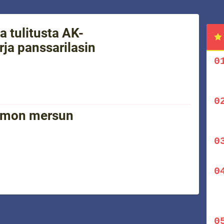
a tulitusta AK-
urja panssarilasin
pomon mersun