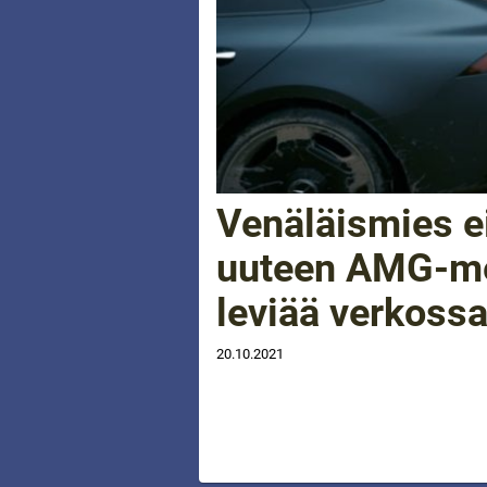
Venäläismies ei
uuteen AMG-me
leviää verkoss
20.10.2021