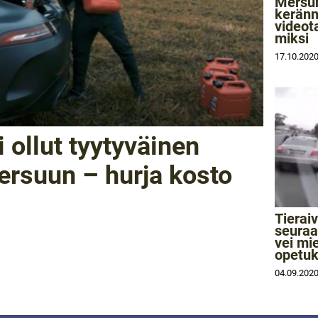
Mersun
keränn
videot
miksi
17.10.202
 ollut tyytyväinen
rsuun – hurja kosto
a
Tierai
seuraa
vei mi
opetu
04.09.202