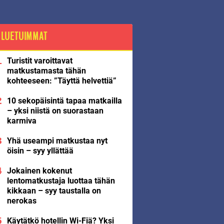
LUETUIMMAT
Turistit varoittavat
matkustamasta tähän
kohteeseen: ”Täyttä helvettiä”
10 sekopäisintä tapaa matkailla
– yksi niistä on suorastaan
karmiva
Yhä useampi matkustaa nyt
öisin – syy yllättää
Jokainen kokenut
lentomatkustaja luottaa tähän
kikkaan – syy taustalla on
nerokas
Käytätkö hotellin Wi-Fiä? Yksi