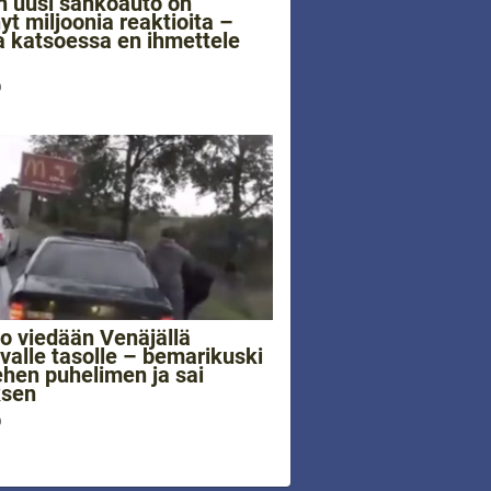
 uusi sähköauto on
yt miljoonia reaktioita –
a katsoessa en ihmettele
0
vo viedään Venäjällä
valle tasolle – bemarikuski
ehen puhelimen ja sai
ksen
0