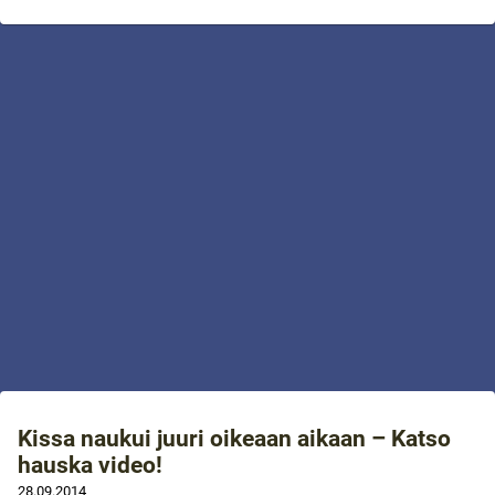
Kissa naukui juuri oikeaan aikaan – Katso
hauska video!
28.09.2014