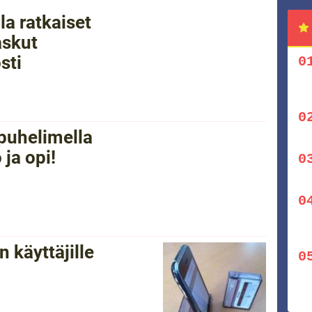
la ratkaiset
askut
sti
ypuhelimella
ja opi!
 käyttäjille