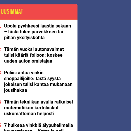
UUSIMMAT
Upota pyyhkeesi laastin sekaan
– tästä tulee parvekkeen tai
pihan yksityiskohta
Tämän vuoksi autonavaimet
tulisi kääriä folioon: koskee
uuden auton omistajaa
Poliisi antaa vinkin
shoppailijoille: tästä syystä
jokaisen tulisi kantaa mukanaan
jousihakaa
Tämän tekniikan avulla ratkaiset
matematiikan kertolaskut
uskomattoman helposti
7 huikeaa vinkkiä älypuhelimella