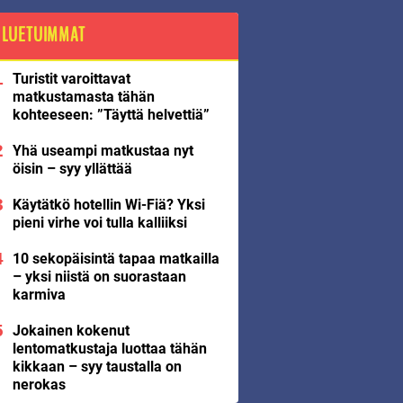
LUETUIMMAT
Turistit varoittavat
matkustamasta tähän
kohteeseen: ”Täyttä helvettiä”
Yhä useampi matkustaa nyt
öisin – syy yllättää
Käytätkö hotellin Wi-Fiä? Yksi
pieni virhe voi tulla kalliiksi
10 sekopäisintä tapaa matkailla
– yksi niistä on suorastaan
karmiva
Jokainen kokenut
lentomatkustaja luottaa tähän
kikkaan – syy taustalla on
nerokas