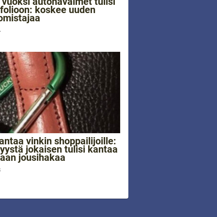
vuoksi autonavaimet tulisi
 folioon: koskee uuden
omistajaa
4
 antaa vinkin shoppailijoille:
yystä jokaisen tulisi kantaa
aan jousihakaa
8