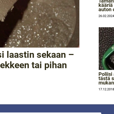
Tämän 
kääriä
auton 
26.02.202
i laastin sekaan –
vekkeen tai pihan
Poliisi
tästä s
mukan
17.12.201