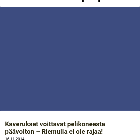
Kaverukset voittavat pelikoneesta
päävoiton – Riemulla ei ole rajaa!
16.11.2014