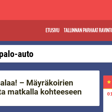
ETUSIVU
TALLINNAN PARHAAT RAVINT
 palo-auto
palaa! – Mäyräkoirien
ta matkalla kohteeseen