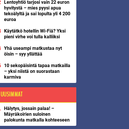
Lentoyhtiö tarjosi vain 22 euron
hyvitystä – mies pyysi apua
tekoälyltä ja sai lopulta yli 4 200
euroa
Käytätkö hotellin Wi-Fiä? Yksi
pieni virhe voi tulla kalliiksi
Yhä useampi matkustaa nyt
öisin – syy yllättää
10 sekopäisintä tapaa matkailla
– yksi niistä on suorastaan
karmiva
UUSIMMAT
Hälytys, jossain palaa! –
Mäyräkoirien suloinen
palokunta matkalla kohteeseen