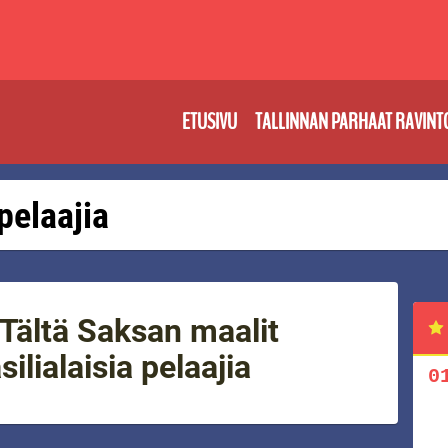
ETUSIVU
TALLINNAN PARHAAT RAVINT
 pelaajia
 Tältä Saksan maalit
ilialaisia pelaajia