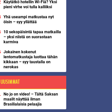
Käytätkö hotellin Wi-Fiä? Yksi
pieni virhe voi tulla kalliiksi
Yhä useampi matkustaa nyt
öisin – syy yllättää
10 sekopäisintä tapaa matkailla
– yksi niistä on suorastaan
karmiva
Jokainen kokenut
lentomatkustaja luottaa tähän
kikkaan – syy taustalla on
nerokas
UUSIMMAT
No jo on video! – Tältä Saksan
maalit näyttää ilman
Brasilialaisia pelaajia