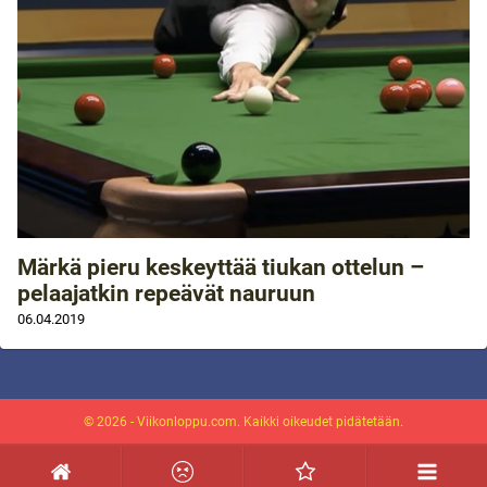
Märkä pieru keskeyttää tiukan ottelun –
pelaajatkin repeävät nauruun
06.04.2019
© 2026 - Viikonloppu.com. Kaikki oikeudet pidätetään.