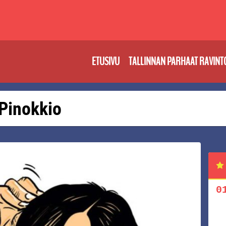
ETUSIVU
TALLINNAN PARHAAT RAVINT
 Pinokkio