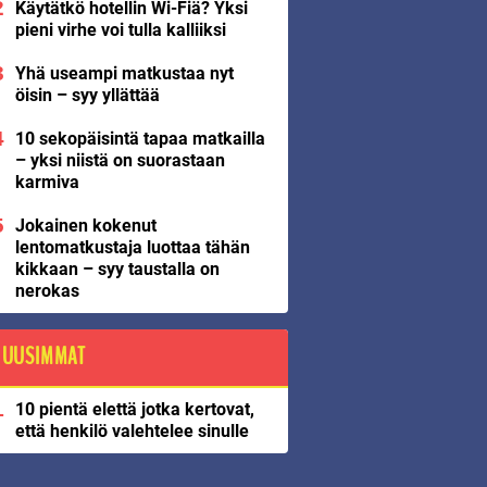
Käytätkö hotellin Wi-Fiä? Yksi
pieni virhe voi tulla kalliiksi
Yhä useampi matkustaa nyt
öisin – syy yllättää
10 sekopäisintä tapaa matkailla
– yksi niistä on suorastaan
karmiva
Jokainen kokenut
lentomatkustaja luottaa tähän
kikkaan – syy taustalla on
nerokas
UUSIMMAT
10 pientä elettä jotka kertovat,
että henkilö valehtelee sinulle