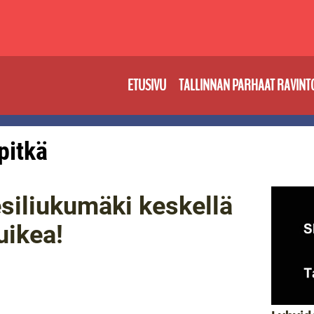
ETUSIVU
TALLINNAN PARHAAT RAVINT
 pitkä
esiliukumäki keskellä
uikea!