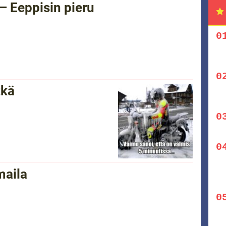
– Eeppisin pieru
tkä
maila