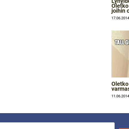
Lyhyid
Oletko
joihin
17.06.201
Oletko
varmas
11.06.201