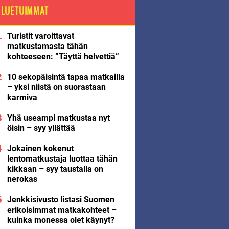
LUETUIMMAT
Turistit varoittavat
matkustamasta tähän
kohteeseen: ”Täyttä helvettiä”
10 sekopäisintä tapaa matkailla
– yksi niistä on suorastaan
karmiva
Yhä useampi matkustaa nyt
öisin – syy yllättää
Jokainen kokenut
lentomatkustaja luottaa tähän
kikkaan – syy taustalla on
nerokas
Jenkkisivusto listasi Suomen
erikoisimmat matkakohteet –
kuinka monessa olet käynyt?