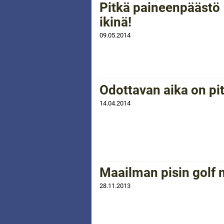
Pitkä paineenpäästö 
ikinä!
09.05.2014
Odottavan aika on pi
14.04.2014
Maailman pisin golf 
28.11.2013