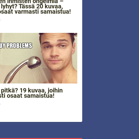
en ihmisten ongelmia –
 lyhyt? Tässä 20 kuvaa,
 osaat varmasti samaistua!
4
 pitkä? 19 kuvaa, joihin
ti osaat samaistua!
4