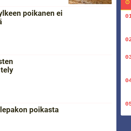
ylkeen poikanen ei
ä
sten
tely
 lepakon poikasta