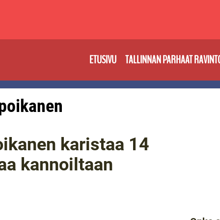
ETUSIVU
TALLINNAN PARHAAT RAVINT
: poikanen
ikanen karistaa 14
naa kannoiltaan