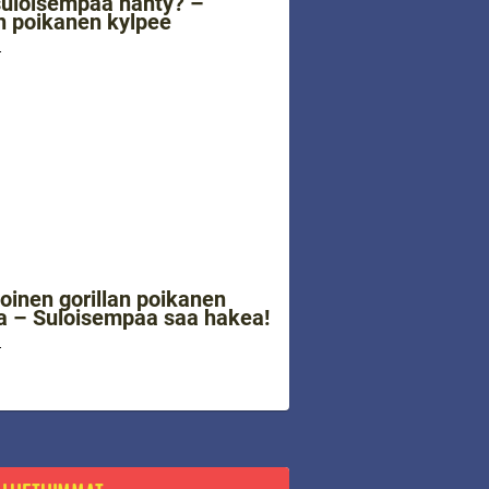
uloisempaa nähty? –
 poikanen kylpee
4
koinen gorillan poikanen
 – Suloisempaa saa hakea!
4