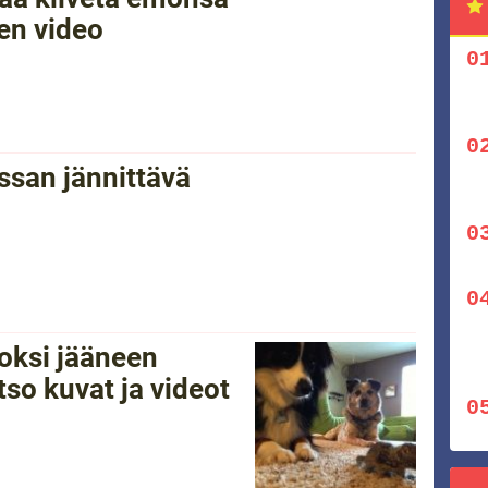
nen video
ssan jännittävä
voksi jääneen
so kuvat ja videot