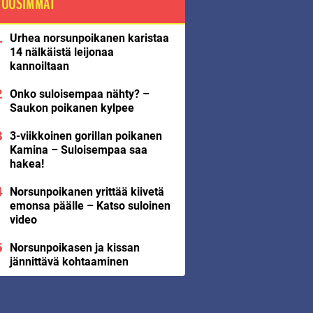
UUSIMMAT
Urhea norsunpoikanen karistaa
14 nälkäistä leijonaa
kannoiltaan
Onko suloisempaa nähty? –
Saukon poikanen kylpee
3-viikkoinen gorillan poikanen
Kamina – Suloisempaa saa
hakea!
Norsunpoikanen yrittää kiivetä
emonsa päälle – Katso suloinen
video
Norsunpoikasen ja kissan
jännittävä kohtaaminen