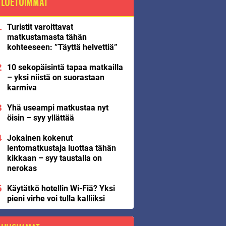
LUETUIMMAT
Turistit varoittavat
matkustamasta tähän
kohteeseen: ”Täyttä helvettiä”
10 sekopäisintä tapaa matkailla
– yksi niistä on suorastaan
karmiva
Yhä useampi matkustaa nyt
öisin – syy yllättää
Jokainen kokenut
lentomatkustaja luottaa tähän
kikkaan – syy taustalla on
nerokas
Käytätkö hotellin Wi-Fiä? Yksi
pieni virhe voi tulla kalliiksi