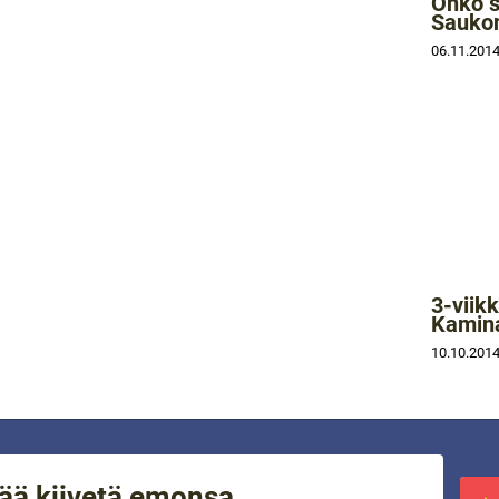
Onko s
Saukon
06.11.201
3-viik
Kamina
10.10.201
ää kiivetä emonsa