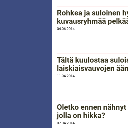
Rohkea ja suloinen h
kuvausryhmää pelkä
04.06.2014
Tältä kuulostaa suloi
laiskiaisvauvojen ään
11.04.2014
Oletko ennen nähnyt
jolla on hikka?
07.04.2014