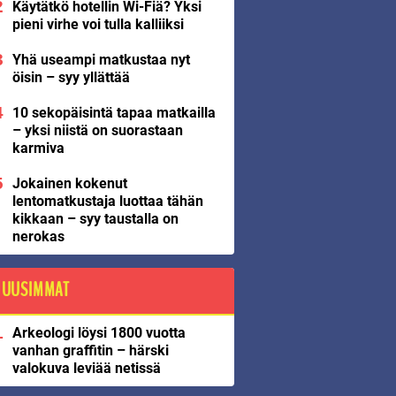
Käytätkö hotellin Wi-Fiä? Yksi
pieni virhe voi tulla kalliiksi
Yhä useampi matkustaa nyt
öisin – syy yllättää
10 sekopäisintä tapaa matkailla
– yksi niistä on suorastaan
karmiva
Jokainen kokenut
lentomatkustaja luottaa tähän
kikkaan – syy taustalla on
nerokas
UUSIMMAT
Arkeologi löysi 1800 vuotta
vanhan graffitin – härski
valokuva leviää netissä