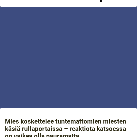
Mies koskettelee tuntemattomien miesten
käsiä rullaportaissa – reaktiota katsoessa
on vaikea olla nauramatta