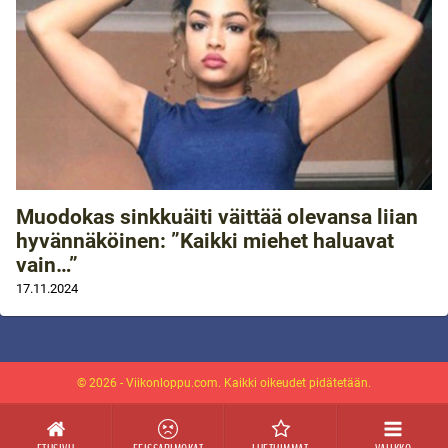
Muodokas sinkkuäiti väittää olevansa liian
hyvännäköinen: ”Kaikki miehet haluavat
vain…”
17.11.2024
© 2026 - Viikonloppu.com. Kaikki oikeudet pidätetään.