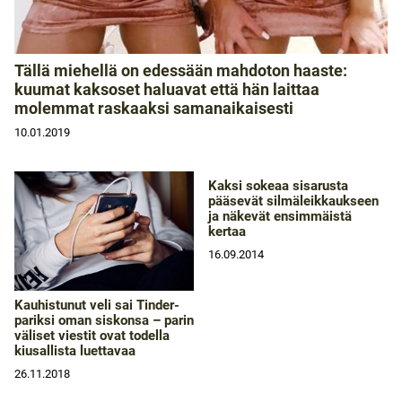
Tällä miehellä on edessään mahdoton haaste:
kuumat kaksoset haluavat että hän laittaa
molemmat raskaaksi samanaikaisesti
10.01.2019
Kaksi sokeaa sisarusta
pääsevät silmäleikkaukseen
ja näkevät ensimmäistä
kertaa
16.09.2014
Kauhistunut veli sai Tinder-
pariksi oman siskonsa – parin
väliset viestit ovat todella
kiusallista luettavaa
26.11.2018