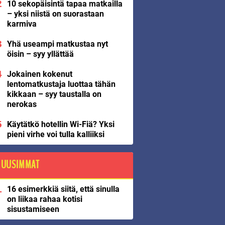
10 sekopäisintä tapaa matkailla
– yksi niistä on suorastaan
karmiva
Yhä useampi matkustaa nyt
öisin – syy yllättää
Jokainen kokenut
lentomatkustaja luottaa tähän
kikkaan – syy taustalla on
nerokas
Käytätkö hotellin Wi-Fiä? Yksi
pieni virhe voi tulla kalliiksi
UUSIMMAT
16 esimerkkiä siitä, että sinulla
on liikaa rahaa kotisi
sisustamiseen