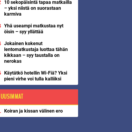
10 sekopäisintä tapaa matkailla
– yksi niistä on suorastaan
karmiva
Yhä useampi matkustaa nyt
öisin – syy yllättää
Jokainen kokenut
lentomatkustaja luottaa tähän
kikkaan – syy taustalla on
nerokas
Käytätkö hotellin Wi-Fiä? Yksi
pieni virhe voi tulla kalliiksi
UUSIMMAT
Koiran ja kissan välinen ero