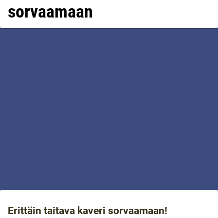
sorvaamaan
Erittäin taitava kaveri sorvaamaan!