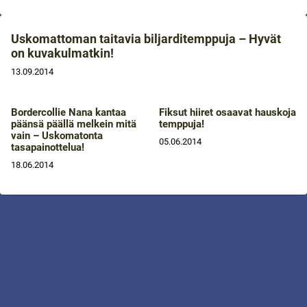
Uskomattoman taitavia biljarditemppuja – Hyvät
on kuvakulmatkin!
13.09.2014
Bordercollie Nana kantaa
Fiksut hiiret osaavat hauskoja
päänsä päällä melkein mitä
temppuja!
vain – Uskomatonta
05.06.2014
tasapainottelua!
18.06.2014