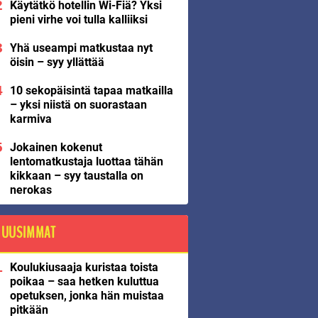
Käytätkö hotellin Wi-Fiä? Yksi
pieni virhe voi tulla kalliiksi
Yhä useampi matkustaa nyt
öisin – syy yllättää
10 sekopäisintä tapaa matkailla
– yksi niistä on suorastaan
karmiva
Jokainen kokenut
lentomatkustaja luottaa tähän
kikkaan – syy taustalla on
nerokas
UUSIMMAT
Koulukiusaaja kuristaa toista
poikaa – saa hetken kuluttua
opetuksen, jonka hän muistaa
pitkään