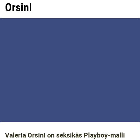
Orsini
Valeria Orsini on seksikäs Playboy-malli