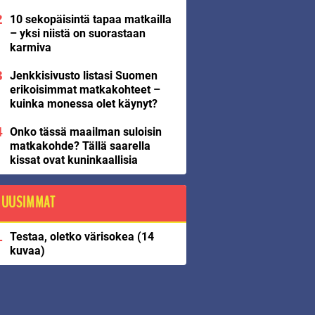
10 sekopäisintä tapaa matkailla
– yksi niistä on suorastaan
karmiva
Jenkkisivusto listasi Suomen
erikoisimmat matkakohteet –
kuinka monessa olet käynyt?
Onko tässä maailman suloisin
matkakohde? Tällä saarella
kissat ovat kuninkaallisia
UUSIMMAT
Testaa, oletko värisokea (14
kuvaa)