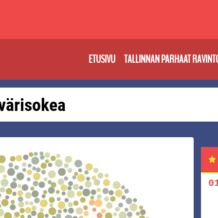
ETUSIVU
TALLINNAN PARHAAT RAVINT
 värisokea