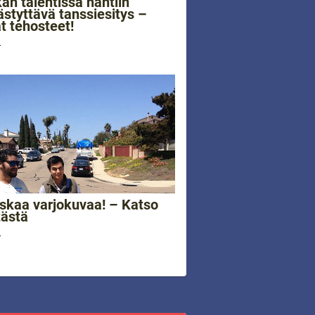
an talentissa nähtiin
tyttävä tanssiesitys –
t tehosteet!
4
skaa varjokuvaa! – Katso
tästä
4