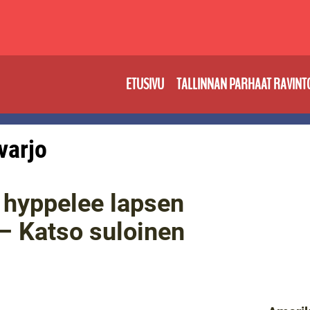
ETUSIVU
TALLINNAN PARHAAT RAVINT
 varjo
ra hyppelee lapsen
 – Katso suloinen