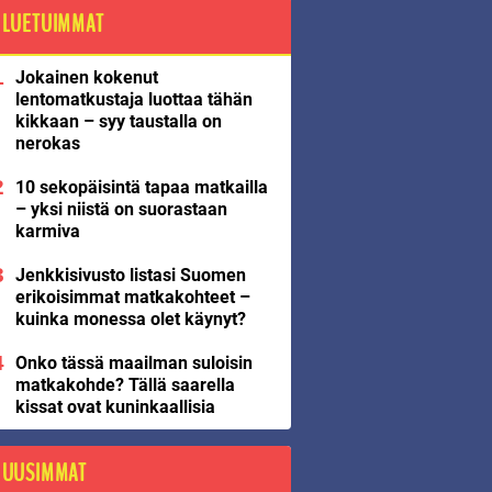
LUETUIMMAT
Jokainen kokenut
lentomatkustaja luottaa tähän
kikkaan – syy taustalla on
nerokas
10 sekopäisintä tapaa matkailla
– yksi niistä on suorastaan
karmiva
Jenkkisivusto listasi Suomen
erikoisimmat matkakohteet –
kuinka monessa olet käynyt?
Onko tässä maailman suloisin
matkakohde? Tällä saarella
kissat ovat kuninkaallisia
UUSIMMAT