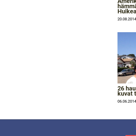
Amerik
hämmäs
Huikea
20.08.201
26 hau
kuvat 
06.06.201