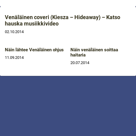
Venäläinen coveri (Kiesza – Hideaway) – Katso
hauska musiikkivideo
02.10.2014
Näin lähtee Venäläinen ohjus
Näin venäläinen soittaa
haitaria
11.09.2014
20.07.2014