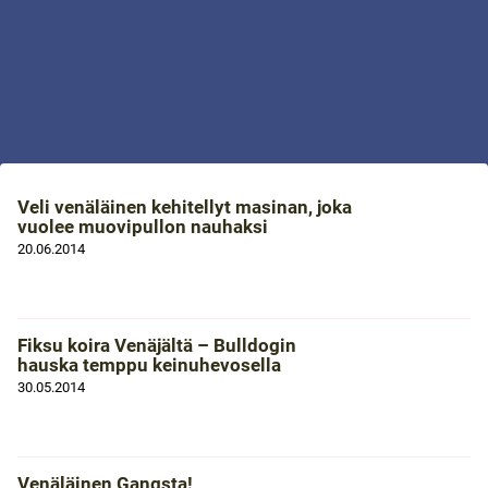
Veli venäläinen kehitellyt masinan, joka
vuolee muovipullon nauhaksi
20.06.2014
Fiksu koira Venäjältä – Bulldogin
hauska temppu keinuhevosella
30.05.2014
Venäläinen Gangsta!