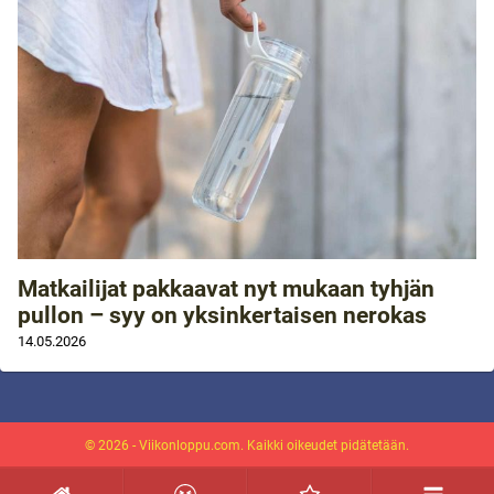
Matkailijat pakkaavat nyt mukaan tyhjän
pullon – syy on yksinkertaisen nerokas
14.05.2026
© 2026 - Viikonloppu.com. Kaikki oikeudet pidätetään.