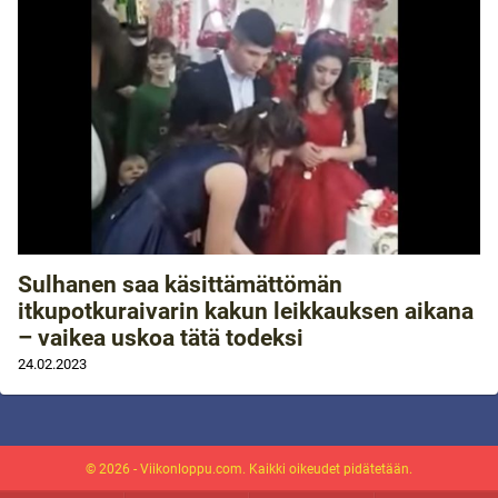
Sulhanen saa käsittämättömän
itkupotkuraivarin kakun leikkauksen aikana
– vaikea uskoa tätä todeksi
24.02.2023
© 2026 - Viikonloppu.com. Kaikki oikeudet pidätetään.