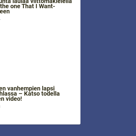
unta laulaa viittomakielellä
 the one That I Want-
leen
4
en vanhempien lapsi
uhlassa – Katso todella
en video!
3