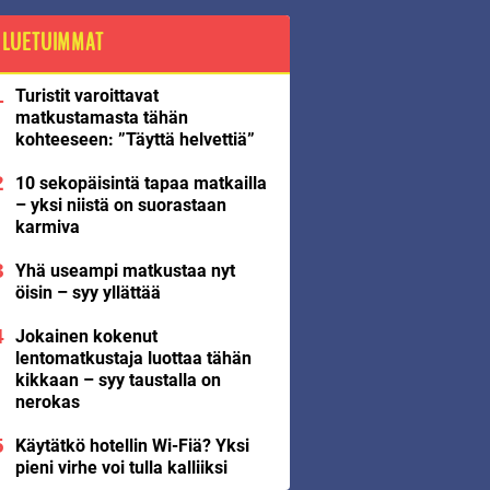
LUETUIMMAT
Turistit varoittavat
matkustamasta tähän
kohteeseen: ”Täyttä helvettiä”
10 sekopäisintä tapaa matkailla
– yksi niistä on suorastaan
karmiva
Yhä useampi matkustaa nyt
öisin – syy yllättää
Jokainen kokenut
lentomatkustaja luottaa tähän
kikkaan – syy taustalla on
nerokas
Käytätkö hotellin Wi-Fiä? Yksi
pieni virhe voi tulla kalliiksi