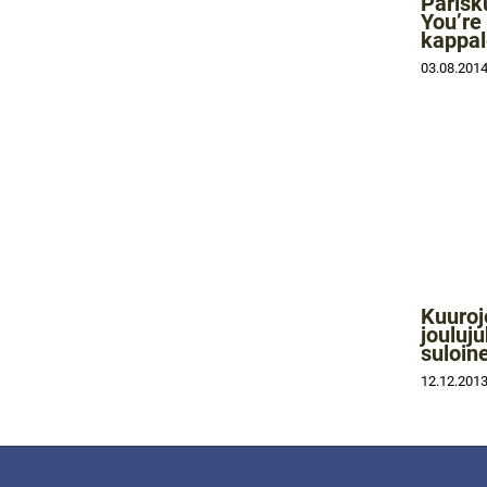
Parisk
You’re
kappa
03.08.201
Kuuroj
jouluj
suloin
12.12.201