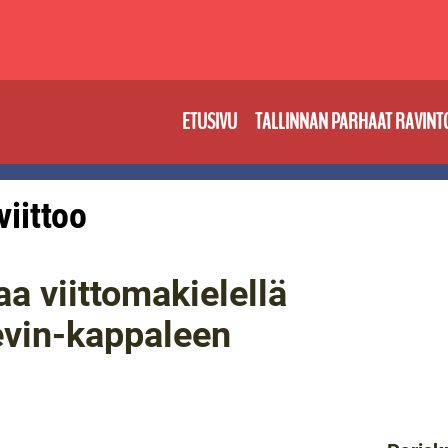
ETUSIVU
TALLINNAN PARHAAT RAVINT
viittoo
aa viittomakielellä
evin-kappaleen