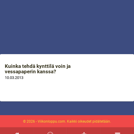
Kuinka tehdä kynttilä voin ja
vessapaperin kanssa?
10.03.2013
© 2026 - Viikonloppu.com. Kaikki oikeudet pidätetään.