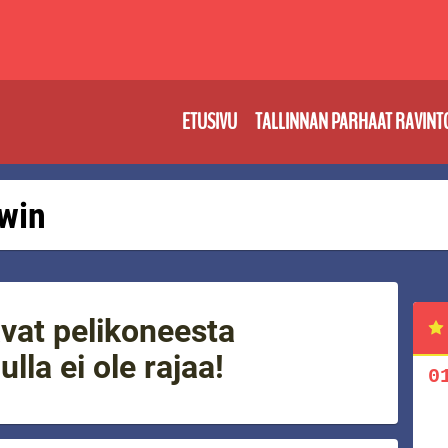
ETUSIVU
TALLINNAN PARHAAT RAVINT
 win
avat pelikoneesta
lla ei ole rajaa!