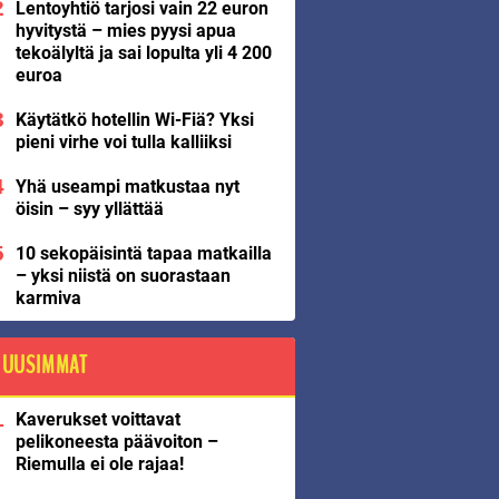
Lentoyhtiö tarjosi vain 22 euron
hyvitystä – mies pyysi apua
tekoälyltä ja sai lopulta yli 4 200
euroa
Käytätkö hotellin Wi-Fiä? Yksi
pieni virhe voi tulla kalliiksi
Yhä useampi matkustaa nyt
öisin – syy yllättää
10 sekopäisintä tapaa matkailla
– yksi niistä on suorastaan
karmiva
UUSIMMAT
Kaverukset voittavat
pelikoneesta päävoiton –
Riemulla ei ole rajaa!