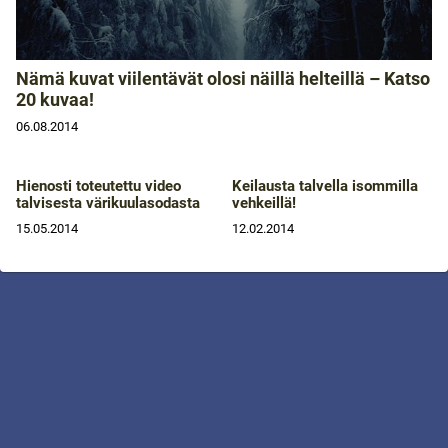
Nämä kuvat viilentävät olosi näillä helteillä – Katso
20 kuvaa!
06.08.2014
Hienosti toteutettu video
Keilausta talvella isommilla
talvisesta värikuulasodasta
vehkeillä!
15.05.2014
12.02.2014