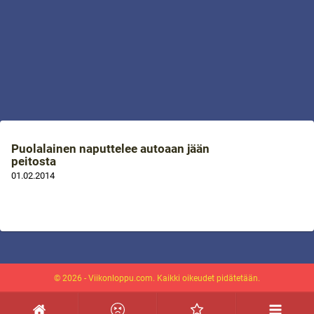
Puolalainen naputtelee autoaan jään
peitosta
01.02.2014
© 2026 - Viikonloppu.com. Kaikki oikeudet pidätetään.