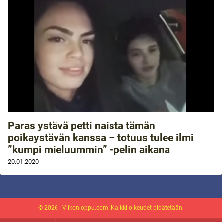
Paras ystävä petti naista tämän
poikaystävän kanssa – totuus tulee ilmi
”kumpi mieluummin” -pelin aikana
20.01.2020
© 2026 - Viikonloppu.com. Kaikki oikeudet pidätetään.