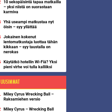
10 sekopäisintä tapaa matkailla
– yksi niistä on suorastaan
karmiva
Yhä useampi matkustaa nyt
öisin – syy yllättää
Jokainen kokenut
lentomatkustaja luottaa tähän
kikkaan – syy taustalla on
nerokas
Käytätkö hotellin Wi-Fiä? Yksi
pieni virhe voi tulla kalliiksi
UUSIMMAT
Miley Cyrus Wrecking Ball –
Raksamiehen versio
Miley Cyrus – Wrecking Ball