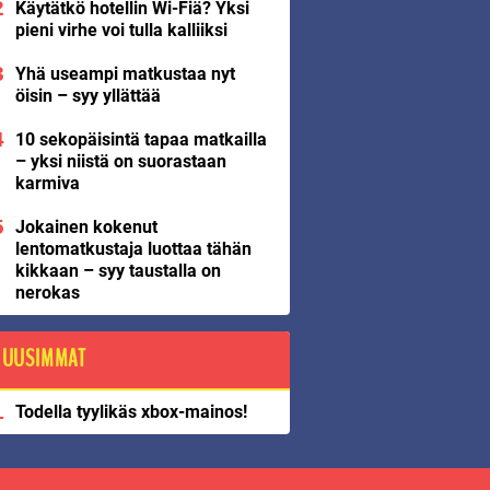
Käytätkö hotellin Wi-Fiä? Yksi
pieni virhe voi tulla kalliiksi
Yhä useampi matkustaa nyt
öisin – syy yllättää
10 sekopäisintä tapaa matkailla
– yksi niistä on suorastaan
karmiva
Jokainen kokenut
lentomatkustaja luottaa tähän
kikkaan – syy taustalla on
nerokas
UUSIMMAT
Todella tyylikäs xbox-mainos!