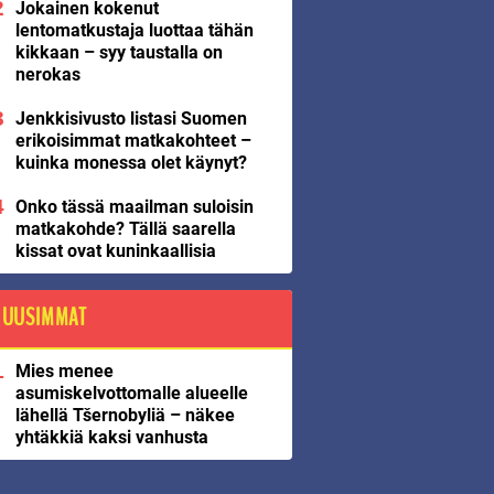
Jokainen kokenut
lentomatkustaja luottaa tähän
kikkaan – syy taustalla on
nerokas
Jenkkisivusto listasi Suomen
erikoisimmat matkakohteet –
kuinka monessa olet käynyt?
Onko tässä maailman suloisin
matkakohde? Tällä saarella
kissat ovat kuninkaallisia
UUSIMMAT
Mies menee
asumiskelvottomalle alueelle
lähellä Tšernobyliä – näkee
yhtäkkiä kaksi vanhusta