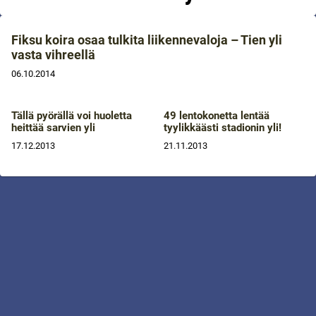
Fiksu koira osaa tulkita liikennevaloja – Tien yli
vasta vihreellä
06.10.2014
Tällä pyörällä voi huoletta
49 lentokonetta lentää
heittää sarvien yli
tyylikkäästi stadionin yli!
17.12.2013
21.11.2013