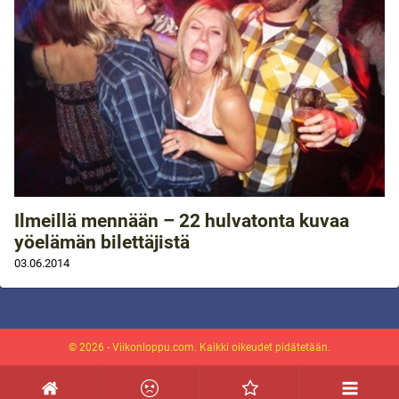
Ilmeillä mennään – 22 hulvatonta kuvaa
yöelämän bilettäjistä
03.06.2014
© 2026 - Viikonloppu.com. Kaikki oikeudet pidätetään.